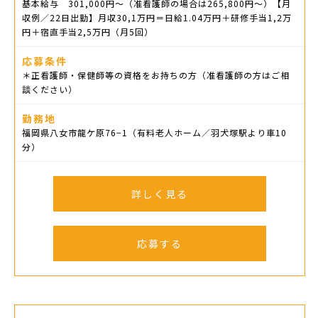
基本給与 301,000円〜（准看護師の場合は265,800円〜）【月
収例／22日出勤】月収30,1万円＝日給1.04万円＋研修手当1,2万
円＋宿直手当2,5万円（月5回）
応募条件
＊正看護師・保健師等の資格をお持ちの方（准看護師の方はご相
談ください）
勤務地
福岡県八女市龍ケ原76−1（有料老人ホーム／羽犬塚駅より車10
分）
詳しく見る
応募する