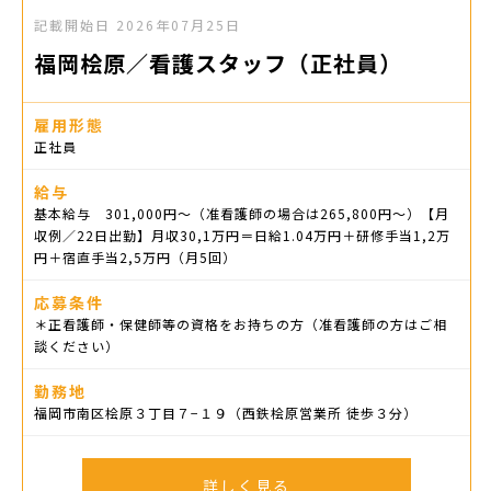
記載開始日
2026年07月25日
福岡桧原／看護スタッフ（正社員）
雇用形態
正社員
給与
基本給与 301,000円〜（准看護師の場合は265,800円〜）【月
収例／22日出勤】月収30,1万円＝日給1.04万円＋研修手当1,2万
円＋宿直手当2,5万円（月5回）
応募条件
＊正看護師・保健師等の資格をお持ちの方（准看護師の方はご相
談ください）
勤務地
福岡市南区桧原３丁目７−１９（西鉄桧原営業所 徒歩３分）
詳しく見る