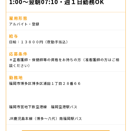
1:00～翌朝07:10・週１日勤務OK
雇用形態
アルバイト・登録
給与
日給：１３８００円（夜勤手当込）
応募条件
＊正看護師・保健師等の資格をお持ちの方（准看護師の方はご相
談ください）
勤務地
福岡市博多区博多区浦田１丁目２８番６６
福岡市営地下鉄空港線 福岡空港駅バス
JR鹿児島本線（博多〜八代）南福岡駅バス