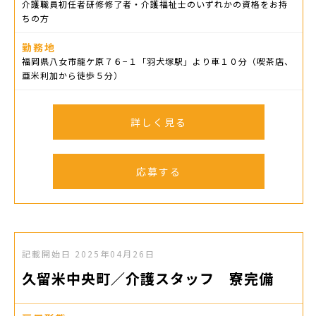
介護職員初任者研修修了者・介護福祉士のいずれかの資格をお持
ちの方
勤務地
福岡県八女市龍ケ原７６−１「羽犬塚駅」より車１０分（喫茶店、
亜米利加から徒歩５分）
詳しく見る
応募する
記載開始日
2025年04月26日
久留米中央町／介護スタッフ 寮完備