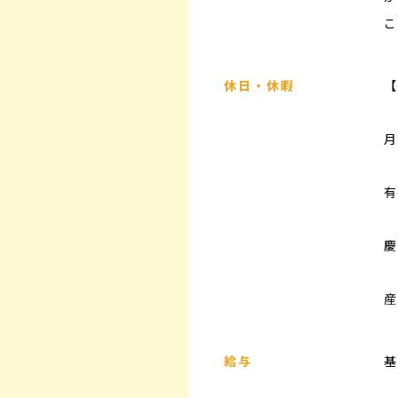
こ
休日・休暇
【
月
有
慶
産
給与
基