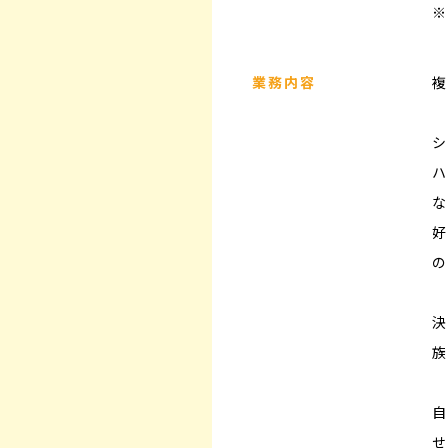
※
業務内容
複
シ
ハ
な
好
の
決
族
自
せ