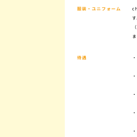
服装・ユニフォーム
c
す
（
ま
待遇
・
・
・
・
・