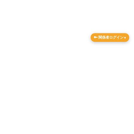
そこに人生がある。
シェモアの訪問看護
🔑 関係者ログイン
シェモアが大切にしているのは、「らしさ」です。
お客さまやご家族にできないことを代わりに行うだけでな
く、お客さまらしい生活が送れるようにサポートしていま
す。自分らしく過ごせる家で、ご自身が望む人生を送るため
に、訪問看護をご活用ください。「高齢者だから」「要介護
者だから」と決めつけず、私たちはお客さま一人ひとりに向
き合います。
お客さまが本当に叶えたいことは、まだある。そして、私た