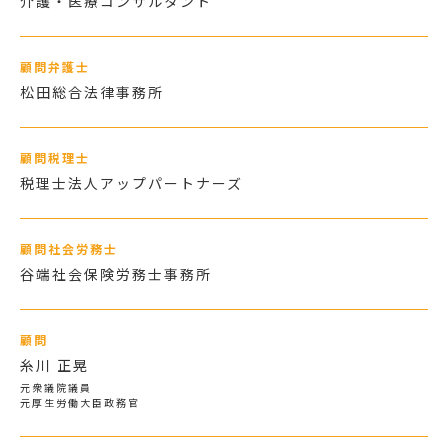
介護・医療コンサルタント
顧問弁護士
松田総合法律事務所
顧問税理士
税理士法人アップパートナーズ
顧問社会労務士
⾕端社会保険労務⼠事務所
顧問
糸川 正晃
元衆議院議員
元厚生労働大臣政務官